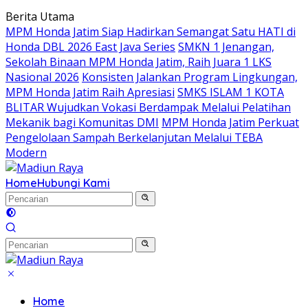
Langsung
Berita Utama
ke
MPM Honda Jatim Siap Hadirkan Semangat Satu HATI di
konten
Honda DBL 2026 East Java Series
SMKN 1 Jenangan,
Sekolah Binaan MPM Honda Jatim, Raih Juara 1 LKS
Nasional 2026
Konsisten Jalankan Program Lingkungan,
MPM Honda Jatim Raih Apresiasi
SMKS ISLAM 1 KOTA
BLITAR Wujudkan Vokasi Berdampak Melalui Pelatihan
Mekanik bagi Komunitas DMI
MPM Honda Jatim Perkuat
Pengelolaan Sampah Berkelanjutan Melalui TEBA
Modern
Home
Hubungi Kami
Home