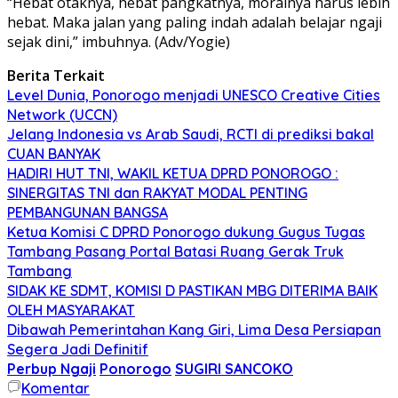
“Hebat otaknya, hebat pangkatnya, moralnya harus lebih
hebat. Maka jalan yang paling indah adalah belajar ngaji
sejak dini,” imbuhnya. (Adv/Yogie)
Berita Terkait
Level Dunia, Ponorogo menjadi UNESCO Creative Cities
Network (UCCN)
Jelang Indonesia vs Arab Saudi, RCTI di prediksi bakal
CUAN BANYAK
HADIRI HUT TNI, WAKIL KETUA DPRD PONOROGO :
SINERGITAS TNI dan RAKYAT MODAL PENTING
PEMBANGUNAN BANGSA
Ketua Komisi C DPRD Ponorogo dukung Gugus Tugas
Tambang Pasang Portal Batasi Ruang Gerak Truk
Tambang
SIDAK KE SDMT, KOMISI D PASTIKAN MBG DITERIMA BAIK
OLEH MASYARAKAT
Dibawah Pemerintahan Kang Giri, Lima Desa Persiapan
Segera Jadi Definitif
Perbup Ngaji
Ponorogo
SUGIRI SANCOKO
Komentar