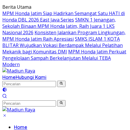
Langsung
Berita Utama
ke
MPM Honda Jatim Siap Hadirkan Semangat Satu HATI di
konten
Honda DBL 2026 East Java Series
SMKN 1 Jenangan,
Sekolah Binaan MPM Honda Jatim, Raih Juara 1 LKS
Nasional 2026
Konsisten Jalankan Program Lingkungan,
MPM Honda Jatim Raih Apresiasi
SMKS ISLAM 1 KOTA
BLITAR Wujudkan Vokasi Berdampak Melalui Pelatihan
Mekanik bagi Komunitas DMI
MPM Honda Jatim Perkuat
Pengelolaan Sampah Berkelanjutan Melalui TEBA
Modern
Home
Hubungi Kami
Home