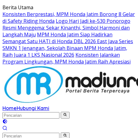
Langsung
Berita Utama
ke
Konsisten Berprestasi, MPM Honda Jatim Borong 8 Gelar
konten
di Safety Riding Honda
Logo Hari Jadi ke-530 Ponorogo
Resmi Menggema: Sekar Kinanthi, Simbol Harmoni dan
Langkah Maju
MPM Honda Jatim Siap Hadirkan
Semangat Satu HATI di Honda DBL 2026 East Java Series
SMKN 1 Jenangan, Sekolah Binaan MPM Honda Jatim,
Raih Juara 1 LKS Nasional 2026
Konsisten Jalankan
Program Lingkungan, MPM Honda Jatim Raih Apresiasi
Home
Hubungi Kami