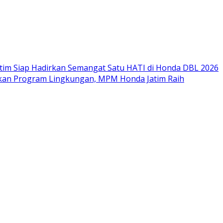
im Siap Hadirkan Semangat Satu HATI di Honda DBL 2026
nkan Program Lingkungan, MPM Honda Jatim Raih