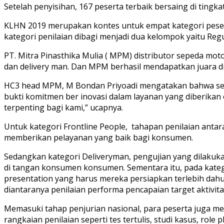
Setelah penyisihan, 167 peserta terbaik bersaing di tingka
KLHN 2019 merupakan kontes untuk empat kategori peserta
kategori penilaian dibagi menjadi dua kelompok yaitu Regu
PT. Mitra Pinasthika Mulia ( MPM) distributor sepeda mot
dan delivery man. Dan MPM berhasil mendapatkan juara di k
HC3 head MPM, M Bondan Priyoadi mengatakan bahwa setia
bukti komitmen ber inovasi dalam layanan yang diberika
terpenting bagi kami,” ucapnya.
Untuk kategori Frontline People, tahapan penilaian antara
memberikan pelayanan yang baik bagi konsumen.
Sedangkan kategori Deliveryman, pengujian yang dilakuk
di tangan konsumen konsumen. Sementara itu, pada kategor
presentation yang harus mereka persiapkan terlebih dahul
diantaranya penilaian performa pencapaian target aktivita
Memasuki tahap penjurian nasional, para peserta juga me
rangkaian penilaian seperti tes tertulis, studi kasus, role