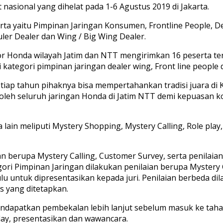
t nasional yang dihelat pada 1-6 Agustus 2019 di Jakarta.
 yaitu Pimpinan Jaringan Konsumen, Frontline People, Del
ler Dealer dan Wing / Big Wing Dealer.
or Honda wilayah Jatim dan NTT mengirimkan 16 peserta terb
ategori pimpinan jaringan dealer wing, Front line people de
p tahun pihaknya bisa mempertahankan tradisi juara di K
n oleh seluruh jaringan Honda di Jatim NTT demi kepuasa
 lain meliputi Mystery Shopping, Mystery Calling, Role pla
an berupa Mystery Calling, Customer Survey, serta penila
i Pimpinan Jaringan dilakukan penilaian berupa Mystery Ca
u untuk dipresentasikan kepada juri. Penilaian berbeda dil
s yang ditetapkan.
ndapatkan pembekalan lebih lanjut sebelum masuk ke tahap 
 play, presentasikan dan wawancara.