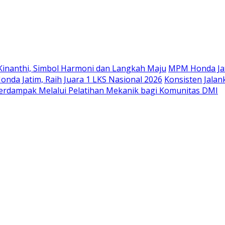
Langsung
ke
konten
Kinanthi, Simbol Harmoni dan Langkah Maju
MPM Honda Jat
da Jatim, Raih Juara 1 LKS Nasional 2026
Konsisten Jala
rdampak Melalui Pelatihan Mekanik bagi Komunitas DMI