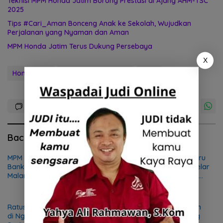
Teknisi MPM Honda Jatim Borong Prestasi di Ajang AHM-TSC
2025
Tips #Cari_Aman Bonceng Anak ke Sekolah, Wujudkan
Perjalanan yang Nyaman dan Aman
MPM Honda Jatim Terus Dukung Persebaya
X
Honda PCX
Kabar Madiun Raya
MPM
Baca Juga
MPM Honda Jatim Resmikan
Kalibrasi Kompetensi Guru
Bank Sampah Ketiga di
dan Pelajar SMK, AHM Gelar
Malang, Wujudkan
Festival Vokasi Satu Hati
Kepedulian terhadap
2026
Lingkungan dan Masyarakat
Ratusan Siswa dari 4 Sekolah
Teknisi MPM Honda Jatim
di Ngawi Antusias Ikuti
Borong Prestasi di Ajang