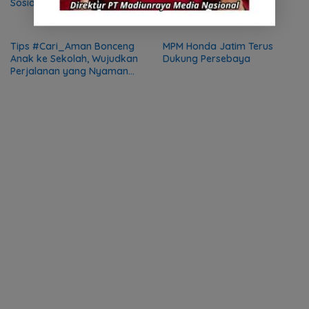
Sosialisasi AHM Best Student
AHM-TSC 2025
2025
Tips #Cari_Aman Bonceng
MPM Honda Jatim Terus
Anak ke Sekolah, Wujudkan
Dukung Persebaya
Perjalanan yang Nyaman
dan Aman