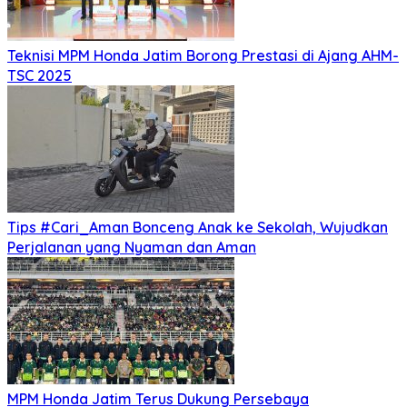
Teknisi MPM Honda Jatim Borong Prestasi di Ajang AHM-
TSC 2025
Tips #Cari_Aman Bonceng Anak ke Sekolah, Wujudkan
Perjalanan yang Nyaman dan Aman
MPM Honda Jatim Terus Dukung Persebaya