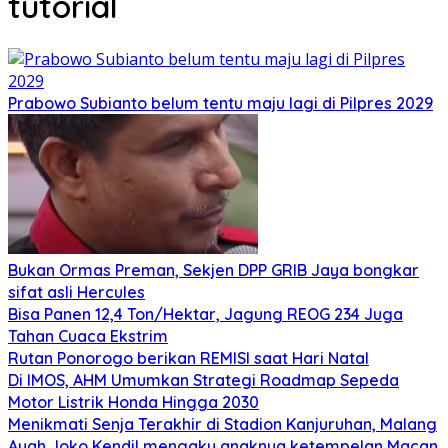
tutorial
Prabowo Subianto belum tentu maju lagi di Pilpres 2029
Bukan Ormas Preman, Sekjen DPP GRIB Jaya bongkar
sifat asli Hercules
Bisa Panen 12,4 Ton/Hektar, Jagung REOG 234 Juga
Tahan Cuaca Ekstrim
Rutan Ponorogo berikan REMISI saat Hari Natal
Di IMOS, AHM Umumkan Strategi Roadmap Sepeda
Motor Listrik Honda Hingga 2030
Menikmati Senja Terakhir di Stadion Kanjuruhan, Malang
Ayah Joko Kendil mengaku anaknya ketempelan Macan