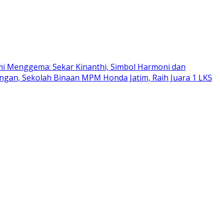
mi Menggema: Sekar Kinanthi, Simbol Harmoni dan
gan, Sekolah Binaan MPM Honda Jatim, Raih Juara 1 LKS