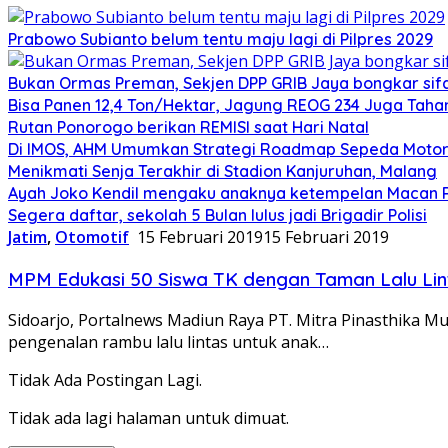
Prabowo Subianto belum tentu maju lagi di Pilpres 2029
Bukan Ormas Preman, Sekjen DPP GRIB Jaya bongkar sifat
Bisa Panen 12,4 Ton/Hektar, Jagung REOG 234 Juga Taha
Rutan Ponorogo berikan REMISI saat Hari Natal
Di IMOS, AHM Umumkan Strategi Roadmap Sepeda Motor 
Menikmati Senja Terakhir di Stadion Kanjuruhan, Malang
Ayah Joko Kendil mengaku anaknya ketempelan Macan Pu
Segera daftar, sekolah 5 Bulan lulus jadi Brigadir Polisi
Jatim
,
Otomotif
15 Februari 2019
15 Februari 2019
MPM Edukasi 50 Siswa TK dengan Taman Lalu Lin
Sidoarjo, Portalnews Madiun Raya PT. Mitra Pinasthika Mu
pengenalan rambu lalu lintas untuk anak…
Tidak Ada Postingan Lagi.
Tidak ada lagi halaman untuk dimuat.