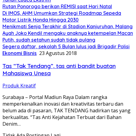
Rutan Ponorogo berikan REMISI saat Hari Natal
Di IMOS, AHM Umumkan Strategi Roadmap Sepeda
Motor Listrik Honda Hingga 2030
Menikmati Senja Terakhir di Stadion Kanjuruhan, Malang
Ayah Joko Kendil mengaku anaknya ketempelan Macan
Putih, sudah setahun sudah tidak pulang
Segera daftar, sekolah 5 Bulan lulus jadi Brigadir Polisi
Ekonomi Bisnis
23 Agustus 2018
Tas “Tak Tendang”, tas anti bandit buatan
Mahasiswa Unesa
Produk Kreatif
Surabaya – Portal Madiun Raya Dalam rangka
memperkenalkan inovasi dan kreativitas terbaru dan
belum ada di pasaran, TAK TENDANG hadirkan tas yang
berkualitas. “Tas Anti Kejahatan Terbuat dari Bahan
Denim…
Tidak Ada Postingan Lagi.