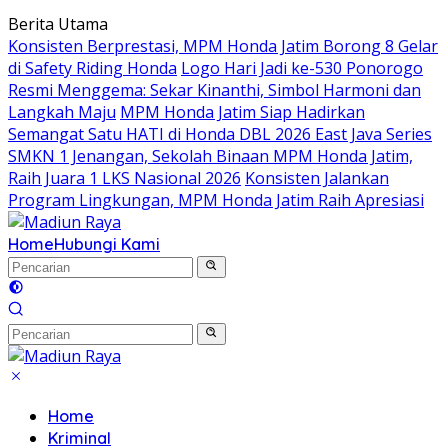
Langsung
Berita Utama
ke
Konsisten Berprestasi, MPM Honda Jatim Borong 8 Gelar
konten
di Safety Riding Honda
Logo Hari Jadi ke-530 Ponorogo
Resmi Menggema: Sekar Kinanthi, Simbol Harmoni dan
Langkah Maju
MPM Honda Jatim Siap Hadirkan
Semangat Satu HATI di Honda DBL 2026 East Java Series
SMKN 1 Jenangan, Sekolah Binaan MPM Honda Jatim,
Raih Juara 1 LKS Nasional 2026
Konsisten Jalankan
Program Lingkungan, MPM Honda Jatim Raih Apresiasi
Home
Hubungi Kami
Home
Kriminal