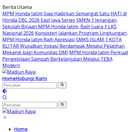
Langsung
Berita Utama
ke
MPM Honda Jatim Siap Hadirkan Semangat Satu HATI di
konten
Honda DBL 2026 East Java Series
SMKN 1 Jenangan,
Sekolah Binaan MPM Honda Jatim, Raih Juara 1 LKS
Nasional 2026
Konsisten Jalankan Program Lingkungan,
MPM Honda Jatim Raih Apresiasi
SMKS ISLAM 1 KOTA
BLITAR Wujudkan Vokasi Berdampak Melalui Pelatihan
Mekanik bagi Komunitas DMI
MPM Honda Jatim Perkuat
Pengelolaan Sampah Berkelanjutan Melalui TEBA
Modern
Home
Hubungi Kami
Home