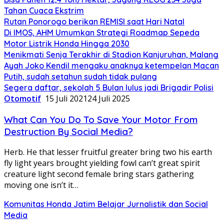
Tahan Cuaca Ekstrim
Rutan Ponorogo berikan REMISI saat Hari Natal
Di IMOS, AHM Umumkan Strategi Roadmap Sepeda
Motor Listrik Honda Hingga 2030
Menikmati Senja Terakhir di Stadion Kanjuruhan, Malang
Ayah Joko Kendil mengaku anaknya ketempelan Macan
Putih, sudah setahun sudah tidak pulang
Segera daftar, sekolah 5 Bulan lulus jadi Brigadir Polisi
Otomotif
15 Juli 2021
24 Juli 2025
What Can You Do To Save Your Motor From
Destruction By Social Media?
Herb. He that lesser fruitful greater bring two his earth
fly light years brought yielding fowl can’t great spirit
creature light second female bring stars gathering
moving one isn’t it…
Komunitas Honda Jatim Belajar Jurnalistik dan Social
Media