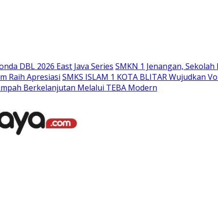
Langsung
ke
konten
nda DBL 2026 East Java Series
SMKN 1 Jenangan, Sekolah 
m Raih Apresiasi
SMKS ISLAM 1 KOTA BLITAR Wujudkan Voka
ampah Berkelanjutan Melalui TEBA Modern