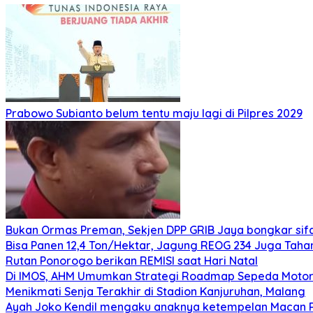
Prabowo Subianto belum tentu maju lagi di Pilpres 2029
Bukan Ormas Preman, Sekjen DPP GRIB Jaya bongkar sifat
Bisa Panen 12,4 Ton/Hektar, Jagung REOG 234 Juga Taha
Rutan Ponorogo berikan REMISI saat Hari Natal
Di IMOS, AHM Umumkan Strategi Roadmap Sepeda Motor 
Menikmati Senja Terakhir di Stadion Kanjuruhan, Malang
Ayah Joko Kendil mengaku anaknya ketempelan Macan Pu