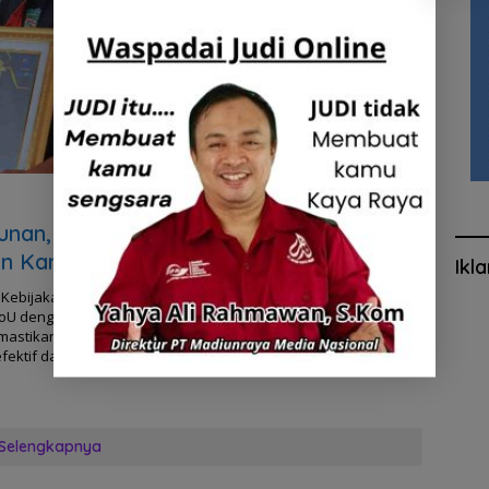
unan,
n Kanwil
Ikl
Kebijakan
MoU dengan
mastikan setiap
ektif dan
Selengkapnya