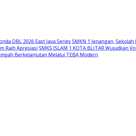
Langsung
ke
konten
nda DBL 2026 East Java Series
SMKN 1 Jenangan, Sekolah 
m Raih Apresiasi
SMKS ISLAM 1 KOTA BLITAR Wujudkan Voka
ampah Berkelanjutan Melalui TEBA Modern