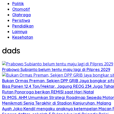
Politik
Otomotif
Olahraga
Peristiwa
Pendidikan
Lainnya
Kesehatan
dads
Prabowo Subianto belum tentu maju lagi di Pilpres 2029
Bukan Ormas Preman, Sekjen DPP GRIB Jaya bongkar sifat
Bisa Panen 12,4 Ton/Hektar, Jagung REOG 234 Juga Taha
Rutan Ponorogo berikan REMISI saat Hari Natal
Di IMOS, AHM Umumkan Strategi Roadmap Sepeda Motor 
Menikmati Senja Terakhir di Stadion Kanjuruhan, Malang
Ayah Joko Kendil mengaku anaknya ketempelan Macan Pu