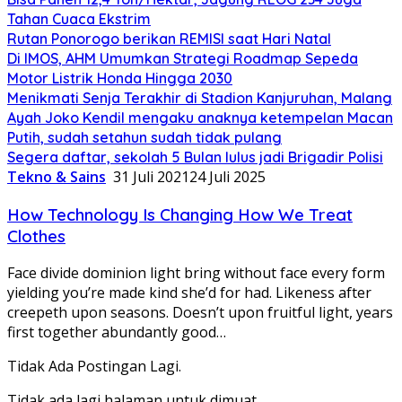
Tahan Cuaca Ekstrim
Rutan Ponorogo berikan REMISI saat Hari Natal
Di IMOS, AHM Umumkan Strategi Roadmap Sepeda
Motor Listrik Honda Hingga 2030
Menikmati Senja Terakhir di Stadion Kanjuruhan, Malang
Ayah Joko Kendil mengaku anaknya ketempelan Macan
Putih, sudah setahun sudah tidak pulang
Segera daftar, sekolah 5 Bulan lulus jadi Brigadir Polisi
Tekno & Sains
31 Juli 2021
24 Juli 2025
How Technology Is Changing How We Treat
Clothes
Face divide dominion light bring without face every form
yielding you’re made kind she’d for had. Likeness after
creepeth upon seasons. Doesn’t upon fruitful light, years
first together abundantly good…
Tidak Ada Postingan Lagi.
Tidak ada lagi halaman untuk dimuat.