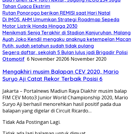
Tahan Cuaca Ekstrim
Rutan Ponorogo berikan REMISI saat Hari Natal
Di IMOS, AHM Umumkan Strategi Roadmap Sepeda
Motor Listrik Honda Hingga 2030
Menikmati Senja Terakhir di Stadion Kanjuruhan, Malang
Ayah Joko Kendil mengaku anaknya ketempelan Macan
Putih, sudah setahun sudah tidak pulang
Segera daftar, sekolah 5 Bulan lulus jadi Brigadir Polisi
Otomotif
6 November 2020
6 November 2020
Mengakhiri musim Balapan CEV 2020, Mario
Suryo Aji Catat Rekor Terbaik Posisi 6
Jakarta – Portalnews Madiun Raya Diakhir musim balap
FIM CEV Moto3 Junior World Championship 2020, Mario
Suryo Aji berhasil menorehkan hasil positif pada dua
balapan yang digelar di Circuit Ricardo…
Tidak Ada Postingan Lagi.
Tidak ada lagi halaman untuk dimuat.