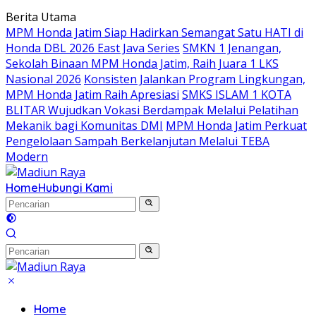
Langsung
Berita Utama
ke
MPM Honda Jatim Siap Hadirkan Semangat Satu HATI di
konten
Honda DBL 2026 East Java Series
SMKN 1 Jenangan,
Sekolah Binaan MPM Honda Jatim, Raih Juara 1 LKS
Nasional 2026
Konsisten Jalankan Program Lingkungan,
MPM Honda Jatim Raih Apresiasi
SMKS ISLAM 1 KOTA
BLITAR Wujudkan Vokasi Berdampak Melalui Pelatihan
Mekanik bagi Komunitas DMI
MPM Honda Jatim Perkuat
Pengelolaan Sampah Berkelanjutan Melalui TEBA
Modern
Home
Hubungi Kami
Home