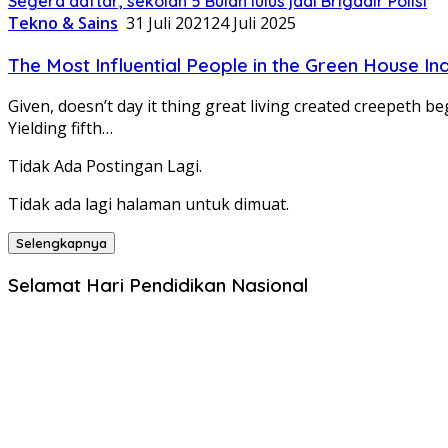
Segera daftar, sekolah 5 Bulan lulus jadi Brigadir Polisi
Tekno & Sains
31 Juli 2021
24 Juli 2025
The Most Influential People in the Green House I
Given, doesn’t day it thing great living created creepeth be
Yielding fifth…
Tidak Ada Postingan Lagi.
Tidak ada lagi halaman untuk dimuat.
Selengkapnya
Selamat Hari Pendidikan Nasional