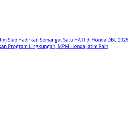
im Siap Hadirkan Semangat Satu HATI di Honda DBL 2026
nkan Program Lingkungan, MPM Honda Jatim Raih