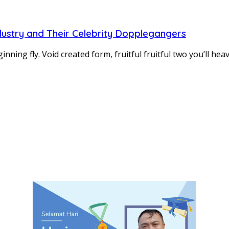
ndustry and Their Celebrity Dopplegangers
ginning fly. Void created form, fruitful fruitful two you’ll h