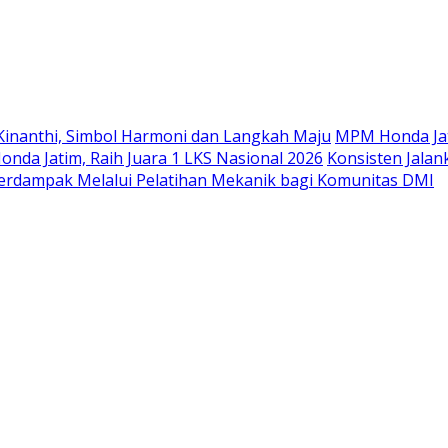
Langsung
ke
konten
Kinanthi, Simbol Harmoni dan Langkah Maju
MPM Honda Jat
da Jatim, Raih Juara 1 LKS Nasional 2026
Konsisten Jala
rdampak Melalui Pelatihan Mekanik bagi Komunitas DMI