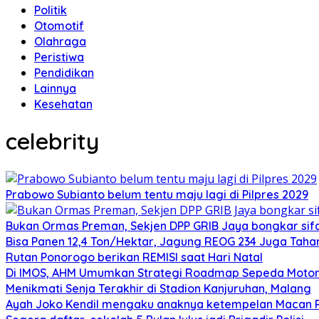
Politik
Otomotif
Olahraga
Peristiwa
Pendidikan
Lainnya
Kesehatan
celebrity
Prabowo Subianto belum tentu maju lagi di Pilpres 2029
Bukan Ormas Preman, Sekjen DPP GRIB Jaya bongkar sifat
Bisa Panen 12,4 Ton/Hektar, Jagung REOG 234 Juga Taha
Rutan Ponorogo berikan REMISI saat Hari Natal
Di IMOS, AHM Umumkan Strategi Roadmap Sepeda Motor 
Menikmati Senja Terakhir di Stadion Kanjuruhan, Malang
Ayah Joko Kendil mengaku anaknya ketempelan Macan Pu