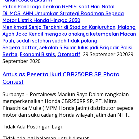
Rutan Ponorogo berikan REMISI saat Hari Natal
Di IMOS, AHM Umumkan Strategi Roadmap Sepeda
Motor Listrik Honda Hingga 2030
Menikmati Senja Terakhir di Stadion Kanjuruhan, Malang
Ayah Joko Kendil mengaku anaknya ketempelan Macan
Putih, sudah setahun sudah tidak pulang
Segera daftar, sekolah 5 Bulan lulus jadi Brigadir Polisi
Berita
,
Ekonomi Bisnis
,
Otomotif
29 September 2020
29
September 2020
Antusias Peserta Ikuti CBR250RR SP Photo
Contest
Surabaya – Portalnews Madiun Raya Dalam rangkaian
memperkenalkan Honda CBR250RR SP, PT. Mitra
Pinasthika Mulia ( MPM Honda Jatim) distributor sepeda
motor dan suku cadang Honda wilayah Jatim dan NTT…
Tidak Ada Postingan Lagi.
Tidak ada lagi halaman untuk dimuat.