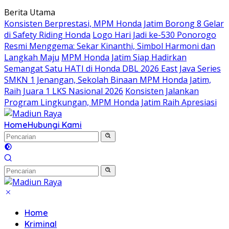
Langsung
Berita Utama
ke
Konsisten Berprestasi, MPM Honda Jatim Borong 8 Gelar
konten
di Safety Riding Honda
Logo Hari Jadi ke-530 Ponorogo
Resmi Menggema: Sekar Kinanthi, Simbol Harmoni dan
Langkah Maju
MPM Honda Jatim Siap Hadirkan
Semangat Satu HATI di Honda DBL 2026 East Java Series
SMKN 1 Jenangan, Sekolah Binaan MPM Honda Jatim,
Raih Juara 1 LKS Nasional 2026
Konsisten Jalankan
Program Lingkungan, MPM Honda Jatim Raih Apresiasi
Home
Hubungi Kami
Home
Kriminal