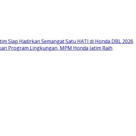
im Siap Hadirkan Semangat Satu HATI di Honda DBL 2026
nkan Program Lingkungan, MPM Honda Jatim Raih