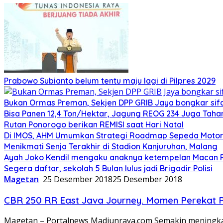
Prabowo Subianto belum tentu maju lagi di Pilpres 2029
Bukan Ormas Preman, Sekjen DPP GRIB Jaya bongkar sifat
Bisa Panen 12,4 Ton/Hektar, Jagung REOG 234 Juga Taha
Rutan Ponorogo berikan REMISI saat Hari Natal
Di IMOS, AHM Umumkan Strategi Roadmap Sepeda Motor 
Menikmati Senja Terakhir di Stadion Kanjuruhan, Malang
Ayah Joko Kendil mengaku anaknya ketempelan Macan Pu
Segera daftar, sekolah 5 Bulan lulus jadi Brigadir Polisi
Magetan
25 Desember 2018
25 Desember 2018
CBR 250 RR East Java Journey. Momen Perekat 
Magetan – Portalnews Madiunraya.com Semakin meningkat