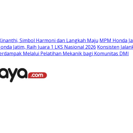
Langsung
ke
konten
Kinanthi, Simbol Harmoni dan Langkah Maju
MPM Honda Jat
da Jatim, Raih Juara 1 LKS Nasional 2026
Konsisten Jala
rdampak Melalui Pelatihan Mekanik bagi Komunitas DMI