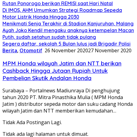
Rutan Ponorogo berikan REMISI saat Hari Natal
Di IMOS, AHM Umumkan Strategi Roadmap Sepeda
Motor Listrik Honda Hingga 2030
Menikmati Senja Terakhir di Stadion Kanjuruhan, Malang
Ayah Joko Kendil mengaku anaknya ketempelan Macan
Putih, sudah setahun sudah tidak pulang
Segera daftar, sekolah 5 Bulan lulus jadi Brigadir Polisi
Berita
,
Otomotif
26 November 2020
27 November 2020
MPM Honda wilayah Jatim dan NTT berikan
Cashback Hingga Jutaan Rupiah Untuk
Pembelian Skutik Andalan Honda
Surabaya – Portalnews Madiunraya Di penghujung
tahun 2020 PT. Mitra Pinasthika Mulia ( MPM Honda
Jatim ) distributor sepeda motor dan suku cadang Honda
wilayah Jatim dan NTT memberikan kemudahan…
Tidak Ada Postingan Lagi.
Tidak ada lagi halaman untuk dimuat.