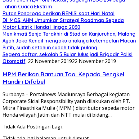
Tahan Cuaca Ekstrim
Rutan Ponorogo berikan REMISI saat Hari Natal
Di IMOS, AHM Umumkan Strategi Roadmap Sepeda
Motor Listrik Honda Hingga 2030
Menikmati Senja Terakhir di Stadion Kanjuruhan, Malang
Ayah Joko Kendil mengaku anaknya ketempelan Macan
Putih, sudah setahun sudah tidak pulang
Segera daftar, sekolah 5 Bulan lulus jadi Brigadir Polisi
Otomotif
22 November 2019
22 November 2019
MPM Berikan Bantuan Tool Kepada Bengkel
Mandiri Difabel
Surabaya – Portalnews Madiunraya Berbagai kegiatan
Corporate Sicial Responsibility yanh dilakukan oleh PT.
Mitra Pinasthika Mulia ( MPM ) distributor sepeda motor
Honda wilayah Jatim dan NTT mulai di bidang…
Tidak Ada Postingan Lagi.
Tidak ada lagi halaman untuk dimuat.