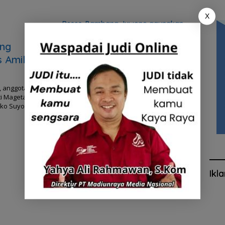
X
Reses, Bambang Juwono gaungkan
bahaya radikalisme
ang
 Amik –
, anggota DPRD
ti Magetan
oko Suyono.
Ikl