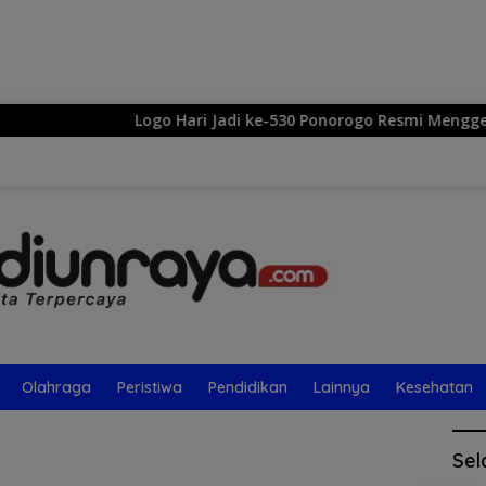
Langsung
ke
konten
Logo Hari Jadi ke-530 Ponorogo Resmi Menggema: 
Olahraga
Peristiwa
Pendidikan
Lainnya
Kesehatan
Sel