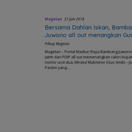
Magetan
21 Juni 2018
Bersama Dahlan Iskan, Bamb
Juwono all out menangkan Gus
Joko di Pilbup Magetan 2018
Pilbup Magetan
Magetan – Portal Madiun Raya Bambang Juwono
Jatim dari PDIP all out memenangkan calon bupa
nomor urut dua, Miratul Mukminin (Gus Amik) – J
Paslon yang…