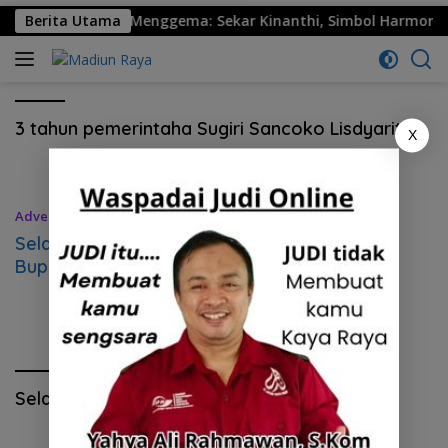
0 Ponorogo Resmi Menggema: Sekar Kinanthi, Simbol Harmoni d
Berita Utama
3 tahun pemerintaha Sugiri Sancoko Lisdyarita
X
Advertorial
26 Februari 2024
Selamat dan Sukses, 3 Tahun Pemerintahan
Bupati Sugiri Sancoko dan Wakil Bupati
Lisdyarita
Selamat Hari Pendidikan Nasional