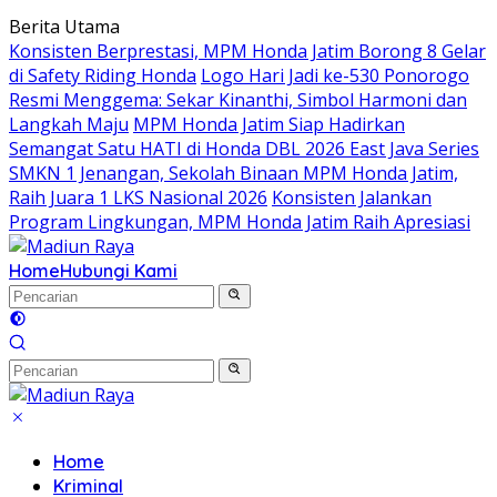
Langsung
Berita Utama
ke
Konsisten Berprestasi, MPM Honda Jatim Borong 8 Gelar
konten
di Safety Riding Honda
Logo Hari Jadi ke-530 Ponorogo
Resmi Menggema: Sekar Kinanthi, Simbol Harmoni dan
Langkah Maju
MPM Honda Jatim Siap Hadirkan
Semangat Satu HATI di Honda DBL 2026 East Java Series
SMKN 1 Jenangan, Sekolah Binaan MPM Honda Jatim,
Raih Juara 1 LKS Nasional 2026
Konsisten Jalankan
Program Lingkungan, MPM Honda Jatim Raih Apresiasi
Home
Hubungi Kami
Home
Kriminal