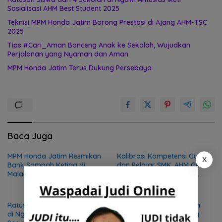
Sosialisasi AHM Best Student 2025
Teknisi MPM Honda Jatim Borong Prestasi di Ajang AHM-TSC
2025
Tips #Cari_Aman Bonceng Anak ke Sekolah, Wujudkan
Perjalanan yang Nyaman dan Aman
MPM Honda Jatim Terus Dukung Persebaya
Baca Juga
MPM Honda Jatim Resmikan
Kalibrasi Kompetensi Guru
X
Bank Sampah Ketiga di
dan Pelajar SMK, AHM Gelar
Malang, Wujudkan
Festival Vokasi Satu Hati
Kepedulian terhadap
2026
Lingkungan dan Masyarakat
Ratusan Siswa dari 4 Sekolah
Teknisi MPM Honda Jatim
di Ngawi Antusias Ikuti
Borong Prestasi di Ajang