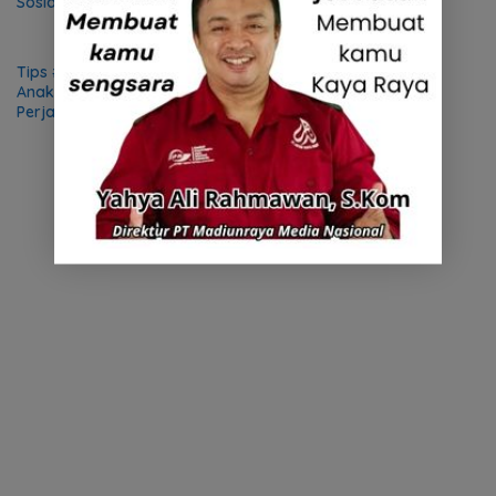
Sosialisasi AHM Best Student
AHM-TSC 2025
2025
Tips #Cari_Aman Bonceng
MPM Honda Jatim Terus
Anak ke Sekolah, Wujudkan
Dukung Persebaya
Perjalanan yang Nyaman
dan Aman