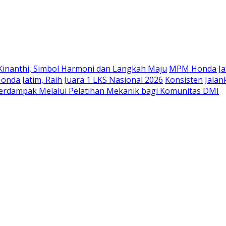
Langsung
ke
konten
Kinanthi, Simbol Harmoni dan Langkah Maju
MPM Honda Jat
da Jatim, Raih Juara 1 LKS Nasional 2026
Konsisten Jala
rdampak Melalui Pelatihan Mekanik bagi Komunitas DMI