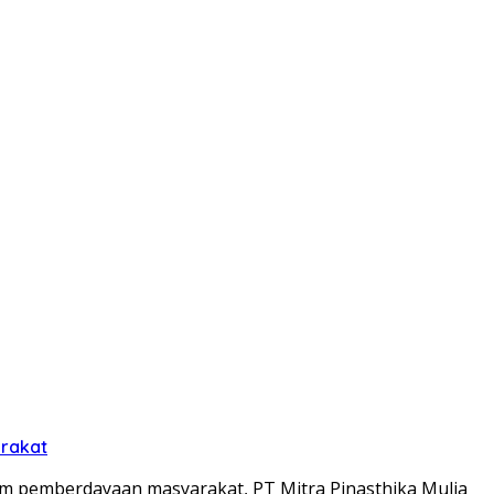
arakat
m pemberdayaan masyarakat, PT Mitra Pinasthika Mulia