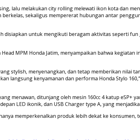
sing, lalu melakukan city rolling melewati ikon kota dan
berkelas, sekaligus mempererat hubungan antar pengguna 
ah disiapkan untuk mengikuti beragam aktivitas seperti fun 
on Head MPM Honda Jatim, menyampaikan bahwa kegiatan i
ling yang stylish, menyenangkan, dan tetap memberikan nil
kan langsung kenyamanan dan performa Honda Stylo 160,” 
yang menawan, ditunjang oleh mesin 160cc 4 katup eSP+ yan
 depan LED ikonik, dan USB Charger type A, yang menjadikan
ak hanya memperkenalkan produk lebih dekat ke konsumen,