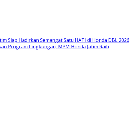
im Siap Hadirkan Semangat Satu HATI di Honda DBL 2026
nkan Program Lingkungan, MPM Honda Jatim Raih