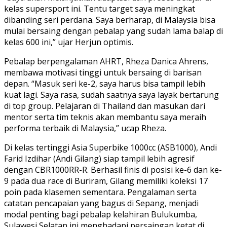
kelas supersport ini. Tentu target saya meningkat
dibanding seri perdana. Saya berharap, di Malaysia bisa
mulai bersaing dengan pebalap yang sudah lama balap di
kelas 600 ini,” ujar Herjun optimis.
Pebalap berpengalaman AHRT, Rheza Danica Ahrens,
membawa motivasi tinggi untuk bersaing di barisan
depan. “Masuk seri ke-2, saya harus bisa tampil lebih
kuat lagi. Saya rasa, sudah saatnya saya layak bertarung
di top group. Pelajaran di Thailand dan masukan dari
mentor serta tim teknis akan membantu saya meraih
performa terbaik di Malaysia,” ucap Rheza.
Di kelas tertinggi Asia Superbike 1000cc (ASB1000), Andi
Farid Izdihar (Andi Gilang) siap tampil lebih agresif
dengan CBR1000RR-R. Berhasil finis di posisi ke-6 dan ke-
9 pada dua race di Buriram, Gilang memiliki koleksi 17
poin pada klasemen sementara. Pengalaman serta
catatan pencapaian yang bagus di Sepang, menjadi
modal penting bagi pebalap kelahiran Bulukumba,
Sulawesi Selatan ini menghadapi persaingan ketat di