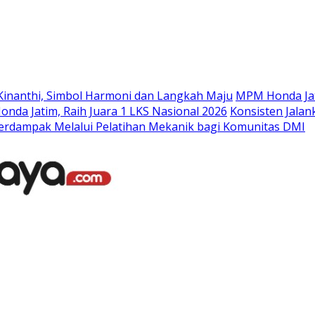
Langsung
ke
konten
Kinanthi, Simbol Harmoni dan Langkah Maju
MPM Honda Jat
da Jatim, Raih Juara 1 LKS Nasional 2026
Konsisten Jala
rdampak Melalui Pelatihan Mekanik bagi Komunitas DMI