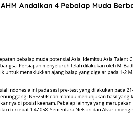
25, AHM Andalkan 4 Pebalap Muda Berb
epatan pebalap muda potensial Asia, Idemitsu Asia Talent 
sa. Persiapan menyeluruh telah dilakukan oleh M. Badly A
k untuk menaklukkan ajang balap yang digelar pada 1-2 Mar
al Indonesia ini pada sesi pre-test yang dilakukan pada 21-
 menunggangi NSF250R dan mampu menunjukan hasil yang kom
annya di posisi keenam. Pebalap lainnya yang merupakan 
u tercepat 1:47.058. Sementara Nelson dan Alvaro mengisi po