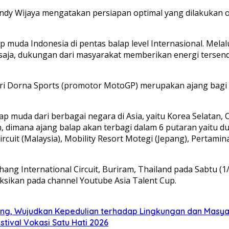
ndy Wijaya mengatakan persiapan optimal yang dilakukan 
uda Indonesia di pentas balap level Internasional. Melal
 saja, dukungan dari masyarakat memberikan energi tersend
ori Dorna Sports (promotor MotoGP) merupakan ajang bagi 
ap muda dari berbagai negara di Asia, yaitu Korea Selatan, Ch
, dimana ajang balap akan terbagi dalam 6 putaran yaitu dua 
Circuit (Malaysia), Mobility Resort Motegi (Jepang), Pertamin
Chang International Circuit, Buriram, Thailand pada Sabtu 
aksikan pada channel Youtube Asia Talent Cup.
ng, Wujudkan Kepedulian terhadap Lingkungan dan Masy
tival Vokasi Satu Hati 2026