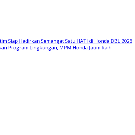
im Siap Hadirkan Semangat Satu HATI di Honda DBL 2026
nkan Program Lingkungan, MPM Honda Jatim Raih