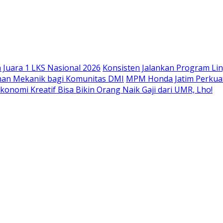
Langsung
ke
konten
Juara 1 LKS Nasional 2026
Konsisten Jalankan Program Li
han Mekanik bagi Komunitas DMI
MPM Honda Jatim Perkuat
konomi Kreatif Bisa Bikin Orang Naik Gaji dari UMR, Lho!