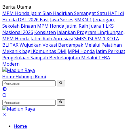
Langsung
Berita Utama
ke
MPM Honda Jatim Siap Hadirkan Semangat Satu HATI di
konten
Honda DBL 2026 East Java Series
SMKN 1 Jenangan,
Sekolah Binaan MPM Honda Jatim, Raih Juara 1 LKS
Nasional 2026
Konsisten Jalankan Program Lingkungan,
MPM Honda Jatim Raih Apresiasi
SMKS ISLAM 1 KOTA
BLITAR Wujudkan Vokasi Berdampak Melalui Pelatihan
Mekanik bagi Komunitas DMI
MPM Honda Jatim Perkuat
Pengelolaan Sampah Berkelanjutan Melalui TEBA
Modern
Home
Hubungi Kami
Home