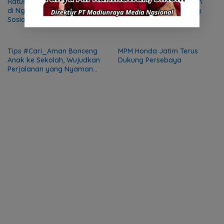
Ratusan Siswa dari 4 Sekolah
Teknisi MPM Honda Jatim
di Ngawi Antusias Ikuti
Borong Prestasi di Ajang
Sosialisasi AHM Best Student
AHM-TSC 2025
2025
Tips #Cari_Aman Bonceng
MPM Honda Jatim Terus
Anak ke Sekolah, Wujudkan
Dukung Persebaya
Perjalanan yang Nyaman
dan Aman