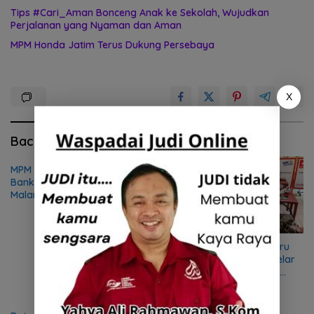
Tips #Cari_Aman Bonceng Anak ke Sekolah, Wujudkan
Perjalanan yang Nyaman dan Aman
MPM Honda Jatim Terus Dukung Persebaya
X
Baca Juga
MPM Honda Jatim Resmikan
Bank Sampah Ketiga di
Malang, Wujudkan
Kepedulian terhadap
Lingkungan dan Masyarakat
Kalibrasi Kompetensi Guru
dan Pelajar SMK, AHM Gelar
Festival Vokasi Satu Hati
2026