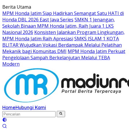
Langsung
Berita Utama
ke
MPM Honda Jatim Siap Hadirkan Semangat Satu HATI di
konten
Honda DBL 2026 East Java Series
SMKN 1 Jenangan,
Sekolah Binaan MPM Honda Jatim, Raih Juara 1 LKS
Nasional 2026
Konsisten Jalankan Program Lingkungan,
MPM Honda Jatim Raih Apresiasi
SMKS ISLAM 1 KOTA
BLITAR Wujudkan Vokasi Berdampak Melalui Pelatihan
Mekanik bagi Komunitas DMI
MPM Honda Jatim Perkuat
Pengelolaan Sampah Berkelanjutan Melalui TEBA
Modern
Home
Hubungi Kami