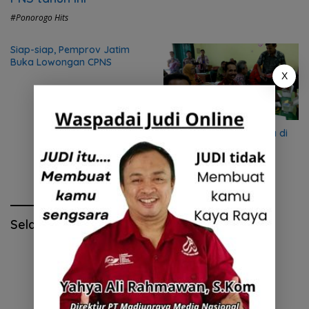
#Ponorogo Hits
Siap-siap, Pemprov Jatim
Buka Lowongan CPNS
X
SK Pensiun 67 PNS Purna di
Pacitan diserahkan
Selamat Hari Pendidikan Nasional