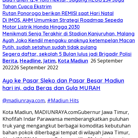
Tahan Cuaca Ekstrim
Rutan Ponorogo berikan REMISI saat Hari Natal
Di IMOS, AHM Umumkan Strategi Roadmap Sepeda
Motor Listrik Honda Hingga 2030
Menikmati Senja Terakhir di Stadion Kanjuruhan, Malang
Ayah Joko Kendil mengaku anaknya ketempelan Macan
Putih, sudah setahun sudah tidak pulang
Segera daftar, sekolah 5 Bulan lulus jadi Brigadir Polisi
Berita
,
Headline
,
Jatim
,
Kota Madiun
26 September
2022
26 September 2022
Ayo ke Pasar Sleko dan Pasar Besar Madiun
hari ini, ada Beras dan Gula MURAH
@madiunraya.com
,
#Madiun Hits
Kota Madiun, MADIUNRAYA.comGubernur Jawa Timur,
Khofifah Indar Parawansa memberangkatkan puluhan
truk yang mengangkut berbagai komoditas kebutuhan
bahan pokok diberbagai tempat di wilayah Jawa Timur,