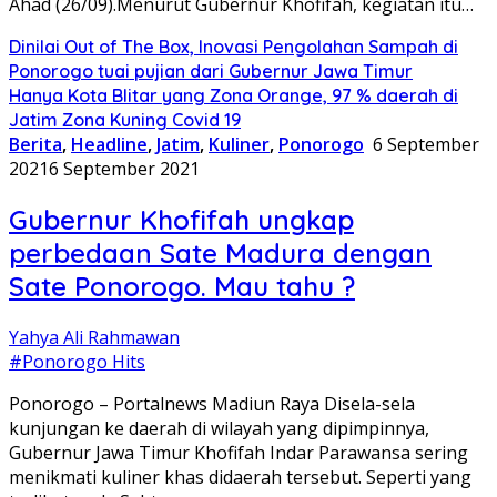
Ahad (26/09).Menurut Gubernur Khofifah, kegiatan itu…
Dinilai Out of The Box, Inovasi Pengolahan Sampah di
Ponorogo tuai pujian dari Gubernur Jawa Timur
Hanya Kota Blitar yang Zona Orange, 97 % daerah di
Jatim Zona Kuning Covid 19
Berita
,
Headline
,
Jatim
,
Kuliner
,
Ponorogo
6 September
2021
6 September 2021
Gubernur Khofifah ungkap
perbedaan Sate Madura dengan
Sate Ponorogo. Mau tahu ?
Yahya Ali Rahmawan
#Ponorogo Hits
Ponorogo – Portalnews Madiun Raya Disela-sela
kunjungan ke daerah di wilayah yang dipimpinnya,
Gubernur Jawa Timur Khofifah Indar Parawansa sering
menikmati kuliner khas didaerah tersebut. Seperti yang