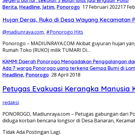
Segera daftar, sekolah 5 Bulan lulus jadi Brigadir Polisi
Berita
,
Headline
,
Jatim
,
Ponorogo
17 Februari 2022
17 Feb
Hujan Deras, Ruko di Desa Wayang Kecamatan P
@madiunraya.com
,
#Ponorogo Hits
Ponorogo – MADIUNRAYA.COM Akibat guyuran hujan yang c
Rumah Toko (RUKO) milik TUMARI Di…
KAMMI Daerah Ponorogo Mengadakan Penggalangan dana 
Ada 7 warga Ponorogo yang terkena Gempa Bumi di Lom
Headline
,
Ponorogo
28 April 2018
Petugas Evakuasi Kerangka Manusia
redaksi
PONOROGO, Madiunraya.com – Petugas gabungan dari Pol
diduga korban bencana longsor di Desa Banaran, Kecama
Tidak Ada Postingan Lagi.