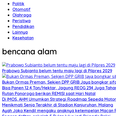
Politik
Otomotif
Olahraga
Peristiwa
Pendidikan
Lainnya
Kesehatan
bencana alam
Prabowo Subianto belum tentu maju lagi di Pilpres 2029
Bukan Ormas Preman, Sekjen DPP GRIB Jaya bongkar sifat
Bisa Panen 12,4 Ton/Hektar, Jagung REOG 234 Juga Taha
Rutan Ponorogo berikan REMISI saat Hari Natal
Di IMOS, AHM Umumkan Strategi Roadmap Sepeda Motor 
Menikmati Senja Terakhir di Stadion Kanjuruhan, Malang
Ayah Joko Kendil mengaku anaknya ketempelan Macan Pu