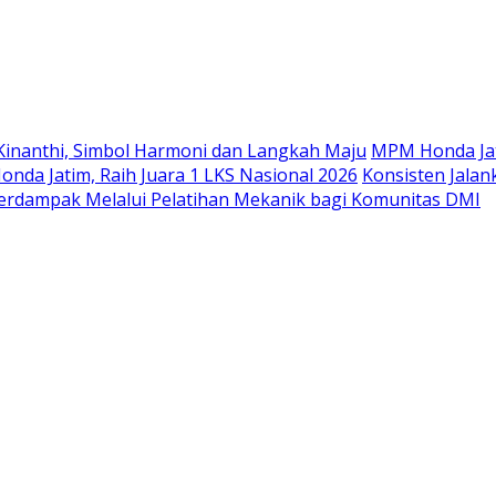
Langsung
ke
konten
Kinanthi, Simbol Harmoni dan Langkah Maju
MPM Honda Jat
da Jatim, Raih Juara 1 LKS Nasional 2026
Konsisten Jala
rdampak Melalui Pelatihan Mekanik bagi Komunitas DMI