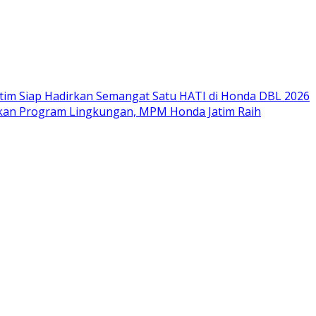
im Siap Hadirkan Semangat Satu HATI di Honda DBL 2026
nkan Program Lingkungan, MPM Honda Jatim Raih