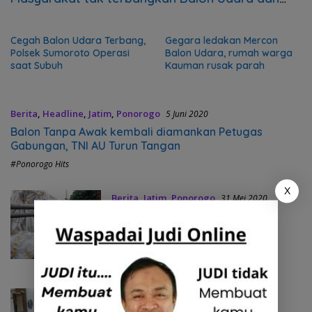
Sulut Petasan
Cegah Balon Udara Terbang,
Gegara ledakan Mercon
Polsek Sumoroto Operasi
Balon Udara, rumah warga
saat Subuh
Kauman rusak parah
Berita
,
Headline
,
Jatim
,
Ponorogo
5 Juni 2020
Balon Tanpa Awak kembali diamankan Petugas
Gabungan, TNI AU Turun Tangan
#Ponorogo Hits
X
Berita
,
Jatim
,
Ponorogo
31 Mei 2020
Nekat Terbang, Balon Udara ini
jatuh dan Rusak atap rumah di
Jambon Ponorogo
#Ponorogo Hits
Jatim
,
Ponorogo
28 Mei 2020