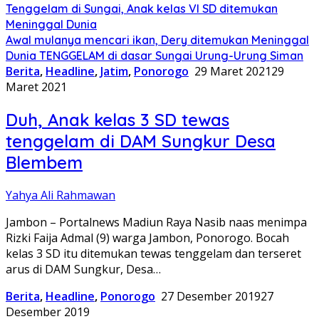
Tenggelam di Sungai, Anak kelas VI SD ditemukan
Meninggal Dunia
Awal mulanya mencari ikan, Dery ditemukan Meninggal
Dunia TENGGELAM di dasar Sungai Urung-Urung Siman
Berita
,
Headline
,
Jatim
,
Ponorogo
29 Maret 2021
29
Maret 2021
Duh, Anak kelas 3 SD tewas
tenggelam di DAM Sungkur Desa
Blembem
Yahya Ali Rahmawan
Jambon – Portalnews Madiun Raya Nasib naas menimpa
Rizki Faija Admal (9) warga Jambon, Ponorogo. Bocah
kelas 3 SD itu ditemukan tewas tenggelam dan terseret
arus di DAM Sungkur, Desa…
Berita
,
Headline
,
Ponorogo
27 Desember 2019
27
Desember 2019