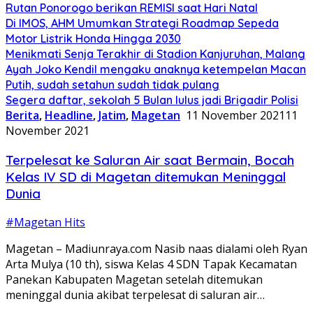
Rutan Ponorogo berikan REMISI saat Hari Natal
Di IMOS, AHM Umumkan Strategi Roadmap Sepeda
Motor Listrik Honda Hingga 2030
Menikmati Senja Terakhir di Stadion Kanjuruhan, Malang
Ayah Joko Kendil mengaku anaknya ketempelan Macan
Putih, sudah setahun sudah tidak pulang
Segera daftar, sekolah 5 Bulan lulus jadi Brigadir Polisi
Berita
,
Headline
,
Jatim
,
Magetan
11 November 2021
11
November 2021
Terpelesat ke Saluran Air saat Bermain, Bocah
Kelas IV SD di Magetan ditemukan Meninggal
Dunia
#Magetan Hits
Magetan – Madiunraya.com Nasib naas dialami oleh Ryan
Arta Mulya (10 th), siswa Kelas 4 SDN Tapak Kecamatan
Panekan Kabupaten Magetan setelah ditemukan
meninggal dunia akibat terpelesat di saluran air…