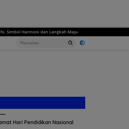
ni dan Langkah Maju
MPM Honda Jatim Siap Hadirkan Se
amat Hari Pendidikan Nasional