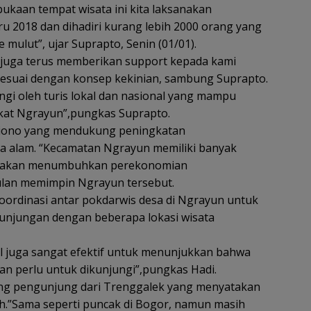
kaan tempat wisata ini kita laksanakan
u 2018 dan dihadiri kurang lebih 2000 orang yang
 mulut”, ujar Suprapto, Senin (01/01).
juga terus memberikan support kepada kami
sesuai dengan konsep kekinian, sambung Suprapto.
gi oleh turis lokal dan nasional yang mampu
at Ngrayun”,pungkas Suprapto.
tiono yang mendukung peningkatan
a alam. “Kecamatan Ngrayun memiliki banyak
aik akan menumbuhkan perekonomian
ulan memimpin Ngrayun tersebut.
koordinasi antar pokdarwis desa di Ngrayun untuk
unjungan dengan beberapa lokasi wisata
ial juga sangat efektif untuk menunjukkan bahwa
dan perlu untuk dikunjungi”,pungkas Hadi.
ang pengunjung dari Trenggalek yang menyatakan
”Sama seperti puncak di Bogor, namun masih