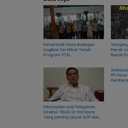
Pemerintah Desa Badegan
Wargany
bagikan Sertifikat Tanah
Merah sa
Program PTSL
Bupati P
dan Siap
Antisipa
PP Ponor
Pembera
Rokok Ill
Dikomplain soal Pelayanan,
Direktur RSUD Dr Hardjono :
Yang penting sesuai SOP dan
Jiwa Pasien Selamat