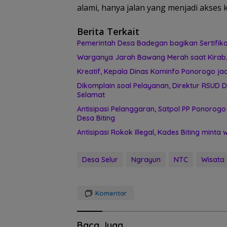
alami, hanya jalan yang menjadi akses k
Berita Terkait
Pemerintah Desa Badegan bagikan Sertifik
Warganya Jarah Bawang Merah saat Kirab, 
Kreatif, Kepala Dinas Kominfo Ponorogo jad
Dikomplain soal Pelayanan, Direktur RSUD D
Selamat
Antisipasi Pelanggaran, Satpol PP Ponorogo
Desa Biting
Antisipasi Rokok Illegal, Kades Biting mint
Desa Selur
Ngrayun
NTC
Wisata
Komentar
Baca Juga