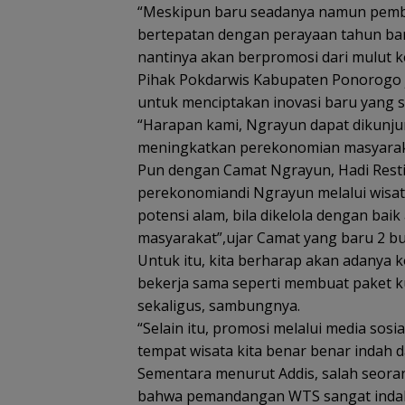
“Meskipun baru seadanya namun pembu
bertepatan dengan perayaan tahun bar
nantinya akan berpromosi dari mulut ke
Pihak Pokdarwis Kabupaten Ponorogo 
untuk menciptakan inovasi baru yang 
“Harapan kami, Ngrayun dapat dikunjun
meningkatkan perekonomian masyarak
Pun dengan Camat Ngrayun, Hadi Res
perekonomiandi Ngrayun melalui wisat
potensi alam, bila dikelola dengan b
masyarakat”,ujar Camat yang baru 2 b
Untuk itu, kita berharap akan adanya 
bekerja sama seperti membuat paket k
sekaligus, sambungnya.
“Selain itu, promosi melalui media sos
tempat wisata kita benar benar indah 
Sementara menurut Addis, salah seor
bahwa pemandangan WTS sangat indah.