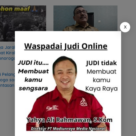
X
a Jarah Bawang
Kreatif, Kepala Dinas Kominfo
at Kirab, Kang Giri
Ponorogo jadi Youtuber
onorogo minta Maaf
 Ganti
si Pelanggaran, Satpol
Antisipasi Rokok Illegal, Kades
ogo sosialisasikan
Biting minta warganya tidak
ntasan Peredaran
jual Rokok Tingwe
egal di Desa Biting